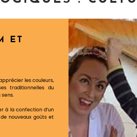
M ET
apprécier les couleurs,
s traditionnelles du
s sens.
er à la confection d’un
re de nouveaux goûts et