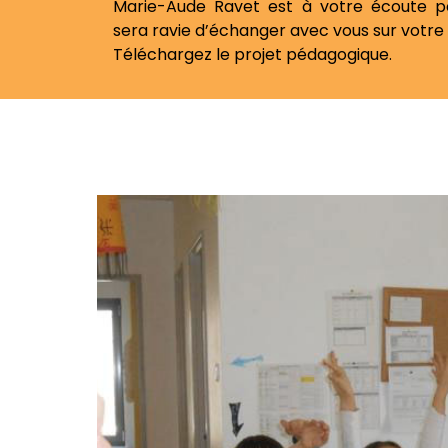
Marie-Aude Ravet est à votre écoute po
sera ravie d’échanger avec vous sur votre 
Téléchargez le projet pédagogique.